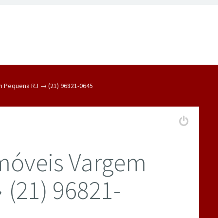
 Pequena RJ → (21) 96821-0645
móveis Vargem
(21) 96821-