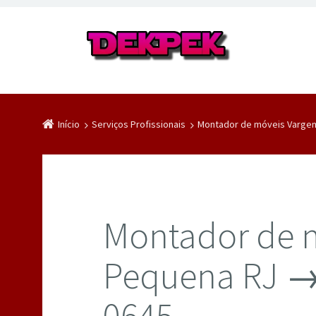
Início
Serviços Profissionais
Montador de móveis Vargem
Montador de 
Pequena RJ → 
0645