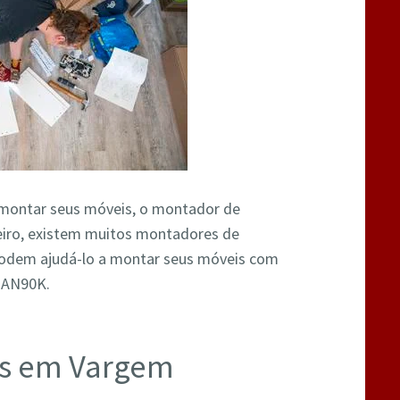
a montar seus móveis, o montador de
neiro, existem muitos montadores de
 podem ajudá-lo a montar seus móveis com
W2AN90K.
is em Vargem