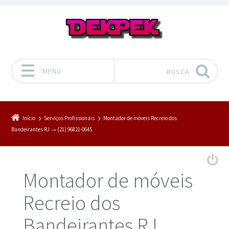
MENU
BUSCA
Pular para o conteúdo
Início
Serviços Profissionais
Montador de móveis Recreio dos
Bandeirantes RJ → (21) 96821-0645
Montador de móveis
Recreio dos
Bandeirantes RJ