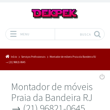
MENU
BUSCA
Pular para o conteúdo
Início
Serviços Profissionais
Montador de móveis Praia da Bandeira RJ
→ (21) 96821-0645
Montador de móveis
Praia da Bandeira RJ
→ (21) 96821-0645