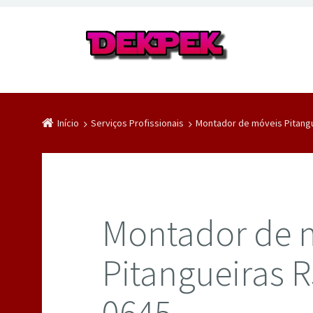
Início
Serviços Profissionais
Montador de móveis Pitangu
Montador de 
Pitangueiras R
0645