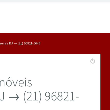
eiras RJ → (21) 96821-0645
móveis
J → (21) 96821-