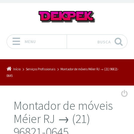
MENU
BUSCA
Pular para o conteúdo
Início
Serviços Profissionais
Montador de móveis Méier RJ → (21) 96821-
0645
Montador de móveis
Méier RJ → (21)
96821-0645