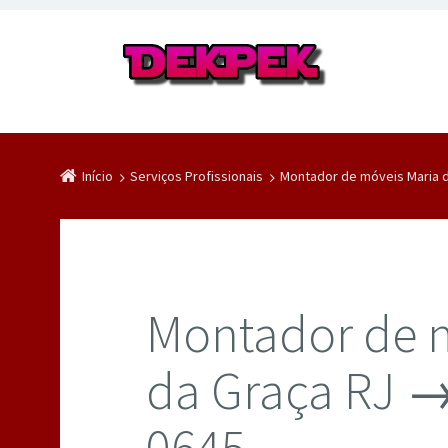
Início
Serviços Profissionais
Montador de móveis Maria d
Montador de 
da Graça RJ →
0645