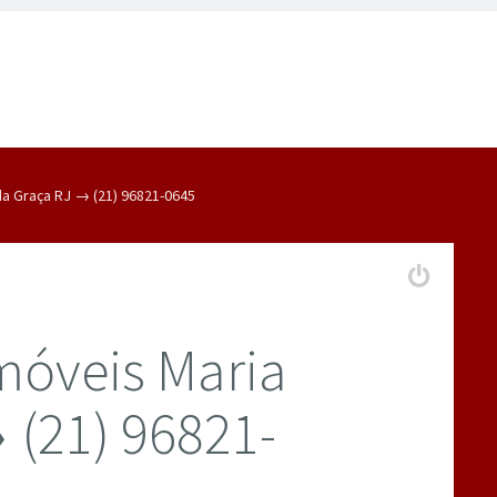
a Graça RJ → (21) 96821-0645
móveis Maria
 (21) 96821-