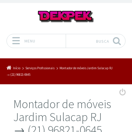
MENU
BUSCA
Pular para o conteúdo
Início
Serviços Profissionais
Montador de móveis Jardim Sulacap RJ
→ (21) 96821-0645
Montador de móveis
Jardim Sulacap RJ
→ (21) 96821-0645