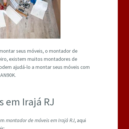
a montar seus móveis, o montador de
neiro, existem muitos montadores de
 podem ajudá-lo a montar seus móveis com
W2AN90K.
 em Irajá RJ
 um
montador de móveis em Irajá RJ
, aqui
ir: