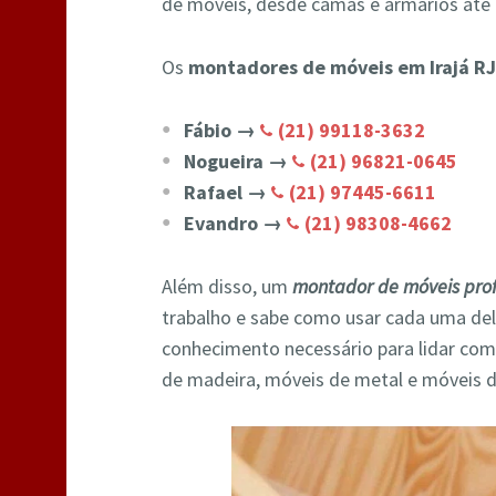
de móveis, desde camas e armários até 
Os
montadores de móveis em Irajá RJ
Fábio →
(21) 99118-3632
Nogueira →
(21) 96821-0645
Rafael →
(21) 97445-6611
Evandro →
(21) 98308-4662
Além disso, um
montador de móveis prof
trabalho e sabe como usar cada uma de
conhecimento necessário para lidar com
de madeira, móveis de metal e móveis d