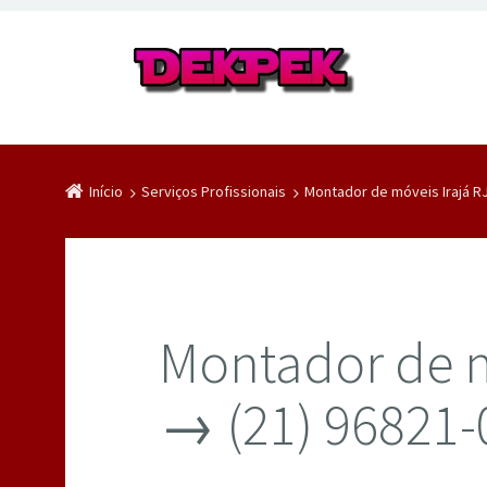
Início
Serviços Profissionais
Montador de móveis Irajá R
Montador de m
→ (21) 96821-