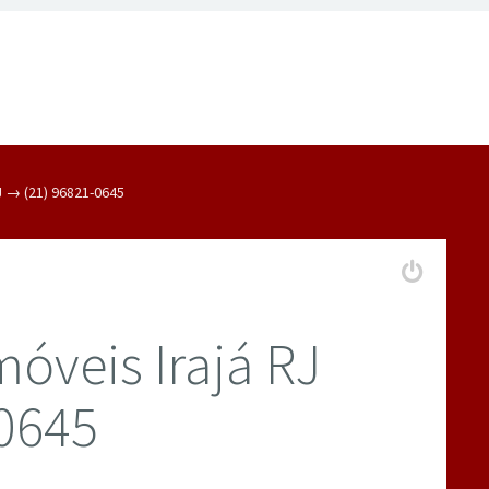
J → (21) 96821-0645
óveis Irajá RJ
0645