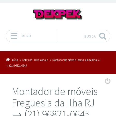
MENU
BUSCA
Pular para o conteúdo
Início
Serviços Profissionais
Montador de móveis Freguesia da Ilha RJ
→ (21) 96821-0645
Montador de móveis
Freguesia da Ilha RJ
→ (21) 96821-0645