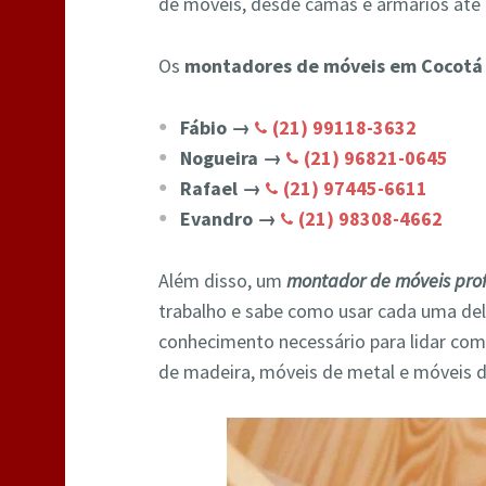
de móveis, desde camas e armários até 
Os
montadores de móveis em Cocotá 
Fábio →
(21) 99118-3632
Nogueira →
(21) 96821-0645
Rafael →
(21) 97445-6611
Evandro →
(21) 98308-4662
Além disso, um
montador de móveis prof
trabalho e sabe como usar cada uma de
conhecimento necessário para lidar com
de madeira, móveis de metal e móveis d