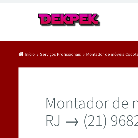
Início
Serviços Profissionais
Montador de móveis Cocotá
Montador de 
RJ → (21) 968