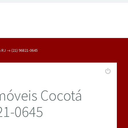
 RJ → (21) 96821-0645
móveis Cocotá
21-0645