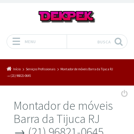
MENU
BUSCA
Pular para o conteúdo
Início
Serviços Profissionais
Montador de móveis Barra da Tijuca RJ
→ (21) 96821-0645
Montador de móveis
Barra da Tijuca RJ
→ (21) 96821-0645