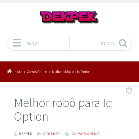
MENU
BUSCA
Pular para o conteúdo
Início
Cursos Online
Melhor robô para Iq Option
Melhor robô para Iq
Option
DEKPEK
COMENTE!
CURSOS ONLINE