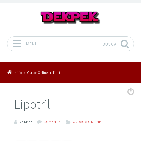
MENU
BUSCA
Pular para o conteúdo
Início
Cursos Online
Lipotril
Lipotril
DEKPEK
COMENTE!
CURSOS ONLINE