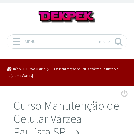
MENU
BUSCA
Pular para o conteúdo
Início
Cursos Online
Curso Manutenção de Celular Várzea Paulista SP
→ [Últimas Vagas]
Curso Manutenção de
Celular Várzea
Paulista SP →