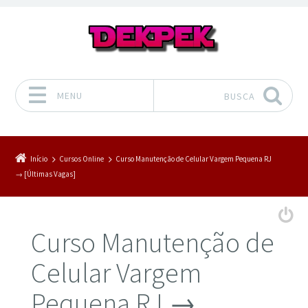
MENU
BUSCA
Pular para o conteúdo
Início
Cursos Online
Curso Manutenção de Celular Vargem Pequena RJ
→ [Últimas Vagas]
Curso Manutenção de
Celular Vargem
Pequena RJ →