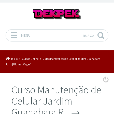
MENU
BUSCA
Pular para o conteúdo
Início
Cursos Online
Curso Manutenção de Celular Jardim Guanabara
RJ → [Últimas Vagas]
Curso Manutenção de
Celular Jardim
Guanabara RJ →