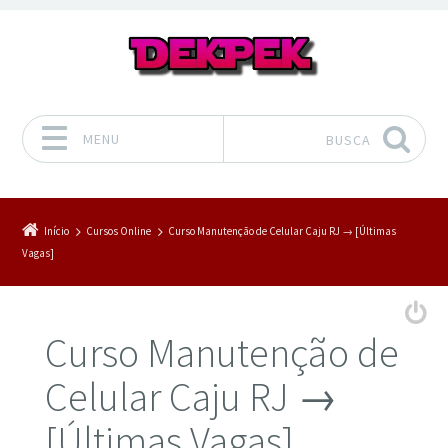
MENU
BUSCA
Pular para o conteúdo
Início
Cursos Online
Curso Manutenção de Celular Caju RJ → [Últimas
Vagas]
Curso Manutenção de
Celular Caju RJ →
[Últimas Vagas]