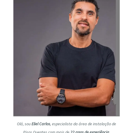
Olá, sou
Eliel Carlos
, especialista da área de instalação de
Pisos Quentes com mais de
22 anos de experiência
.