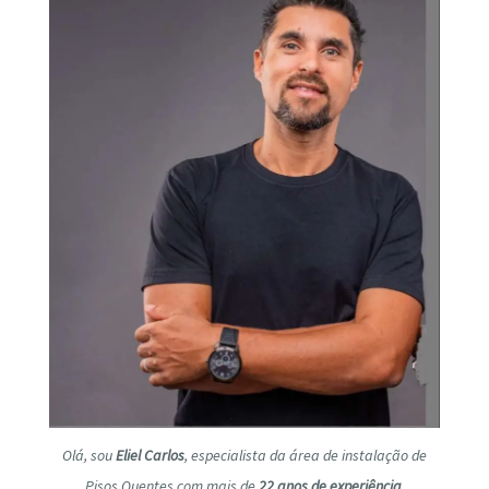
Olá, sou
Eliel Carlos
, especialista da área de instalação de
Pisos Quentes com mais de
22 anos de experiência
.