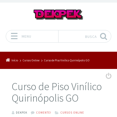
MENU
BUSCA
Pular para o conteúdo
Início
Cursos Online
Curso de Piso Vinílico Quirinópolis GO
Curso de Piso Vinílico
Quirinópolis GO
DEKPEK
COMENTE!
CURSOS ONLINE