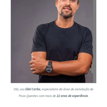
Olá, sou
Eliel Carlos
, especialista da área de instalação de
Pisos Quentes com mais de
22 anos de experiência
.