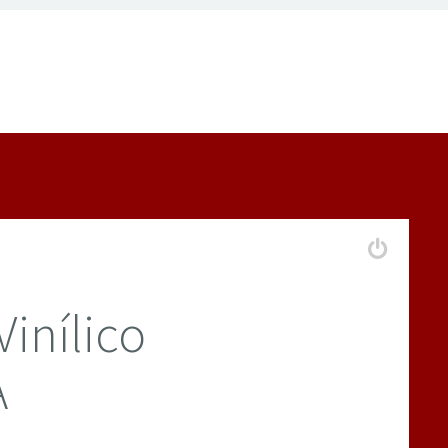
Vinílico
A