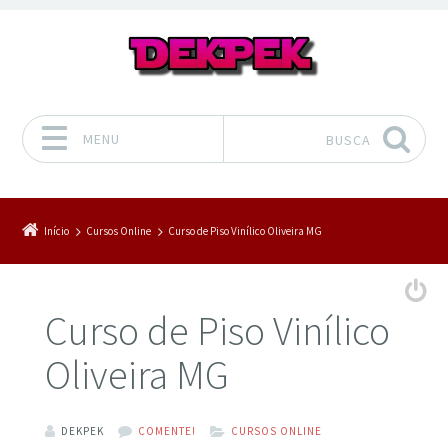
MENU
BUSCA
Pular para o conteúdo
Início
Cursos Online
Curso de Piso Vinílico Oliveira MG
Curso de Piso Vinílico
Oliveira MG
DEKPEK
COMENTE!
CURSOS ONLINE