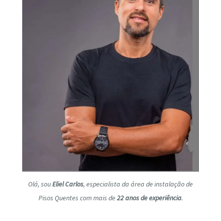
Olá, sou
Eliel Carlos
, especialista da área de instalação de
Pisos Quentes com mais de
22 anos de experiência
.