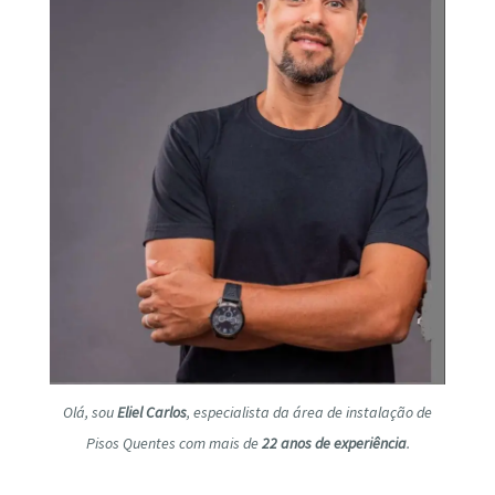
Olá, sou
Eliel Carlos
, especialista da área de instalação de
Pisos Quentes com mais de
22 anos de experiência
.