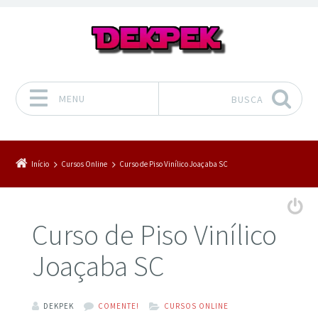
MENU
BUSCA
Pular para o conteúdo
Início
Cursos Online
Curso de Piso Vinílico Joaçaba SC
Curso de Piso Vinílico
Joaçaba SC
DEKPEK
COMENTE!
CURSOS ONLINE