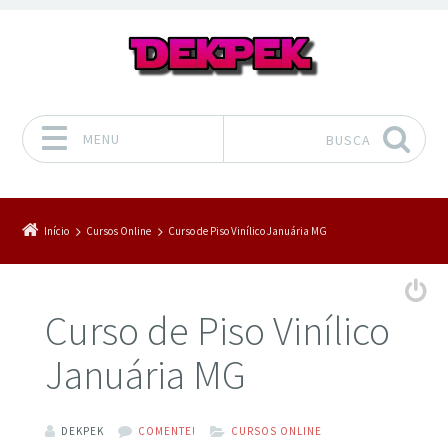
MENU
BUSCA
Pular para o conteúdo
Início
Cursos Online
Curso de Piso Vinílico Januária MG
Curso de Piso Vinílico
Januária MG
DEKPEK
COMENTE!
CURSOS ONLINE