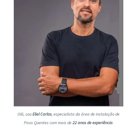
Olá, sou
Eliel Carlos
, especialista da área de instalação de
Pisos Quentes com mais de
22 anos de experiência
.