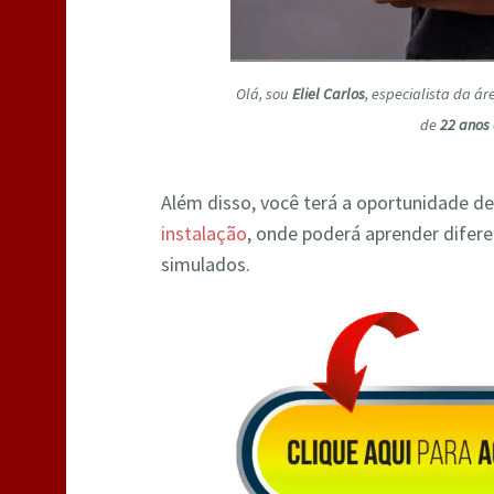
Olá, sou
Eliel Carlos
, especialista da á
de
22 anos 
Além disso, você terá a oportunidade de
instalação
, onde poderá aprender difer
simulados.