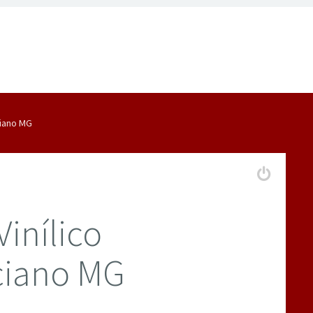
ciano MG
Vinílico
ciano MG